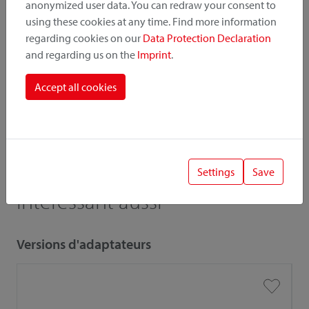
anonymized user data. You can redraw your consent to
Catalogue
Liste de prix
using these cookies at any time. Find more information
regarding cookies on our
Data Protection Declaration
and regarding us on the
Imprint
.
Accept all cookies
! Wichtig
Lors de la combinaison d'accessoires et d'adaptateurs, la
capacité de charge / charge utile inférieure est importante.
Settings
Save
Intéressant aussi
Versions d'adaptateurs