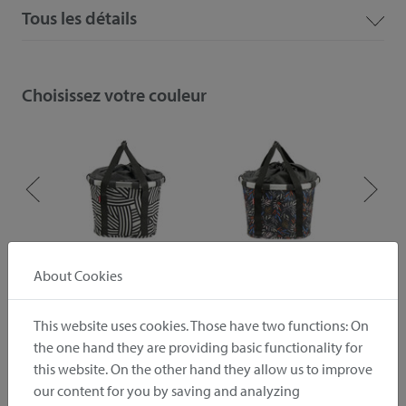
Tous les détails
Choisissez votre couleur
ive
zebra
autumn 1
About Cookies
This website uses cookies. Those have two functions: On
Downloads
the one hand they are providing basic functionality for
this website. On the other hand they allow us to improve
Instruction
Photos
our content for you by saving and analyzing