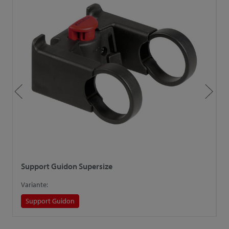
Support Guidon Supersize
F
Variante:
V
Support Guidon