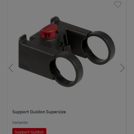
Support Guidon Supersize
F
Variante:
V
Support Guidon