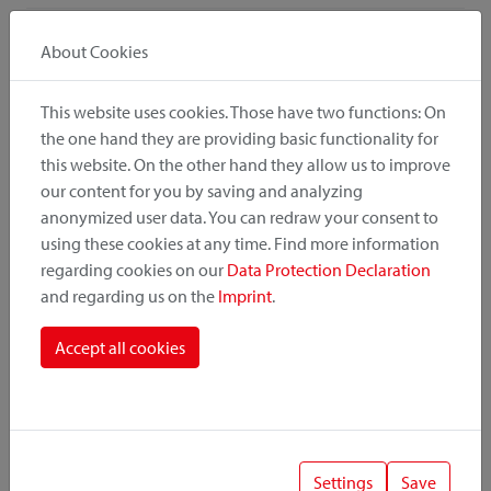
About Cookies
Tous les détails
This website uses cookies. Those have two functions: On
the one hand they are providing basic functionality for
this website. On the other hand they allow us to improve
Choisissez votre couleur
our content for you by saving and analyzing
anonymized user data. You can redraw your consent to
using these cookies at any time. Find more information
regarding cookies on our
Data Protection Declaration
and regarding us on the
Imprint
.
Accept all cookies
ive
zebra
autumn 1
Downloads
Settings
Save