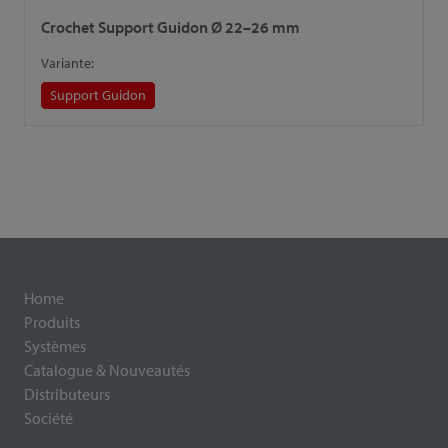
Crochet Support Guidon Ø 22–26 mm
C
Variante:
V
Support Guidon
Home
Produits
Systèmes
Catalogue & Nouveautés
Distributeurs
Société