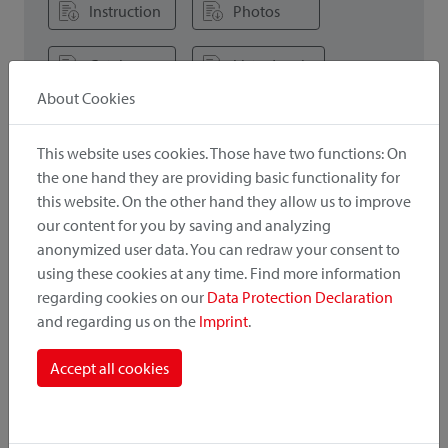
Instruction
Photos
Catalogue
Liste de prix
About Cookies
This website uses cookies. Those have two functions: On
! Wichtig
the one hand they are providing basic functionality for
Lors de la combinaison d'accessoires et d'adaptateurs, la
this website. On the other hand they allow us to improve
capacité de charge / charge utile inférieure est importante.
our content for you by saving and analyzing
anonymized user data. You can redraw your consent to
using these cookies at any time. Find more information
regarding cookies on our
Data Protection Declaration
Intéressant aussi
and regarding us on the
Imprint
.
Accept all cookies
Versions d'adaptateurs