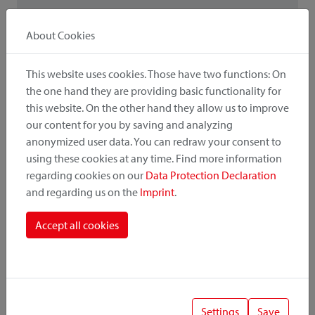
About Cookies
! Wichtig
Lors de la combinaison d'accessoires et d'adaptateurs, la
This website uses cookies. Those have two functions: On
capacité de charge / charge utile inférieure est importante.
the one hand they are providing basic functionality for
this website. On the other hand they allow us to improve
our content for you by saving and analyzing
anonymized user data. You can redraw your consent to
Intéressant aussi
using these cookies at any time. Find more information
regarding cookies on our
Data Protection Declaration
and regarding us on the
Imprint
.
Versions d'adaptateurs
Accept all cookies
Settings
Save