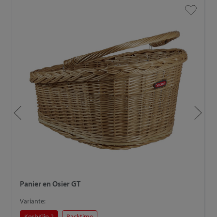
Panier en Osier GT
P
Variante:
V
KorbKlip 2
Racktime