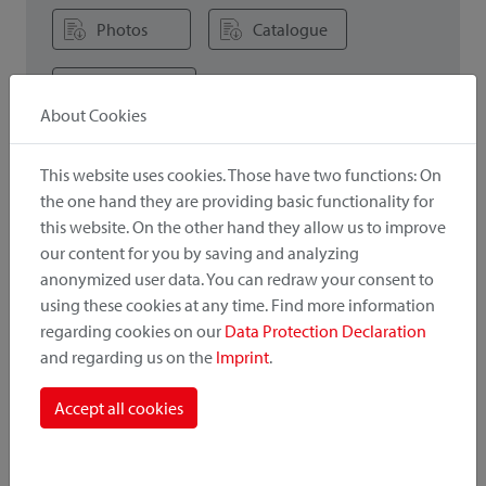
Photos
Catalogue
Liste de prix
About Cookies
This website uses cookies. Those have two functions: On
! Wichtig
the one hand they are providing basic functionality for
Lors de la combinaison d'accessoires et d'adaptateurs, la
this website. On the other hand they allow us to improve
capacité de charge / charge utile inférieure est importante.
our content for you by saving and analyzing
anonymized user data. You can redraw your consent to
using these cookies at any time. Find more information
regarding cookies on our
Data Protection Declaration
and regarding us on the
Imprint
.
Intéressant aussi
Accept all cookies
Versions d'adaptateurs