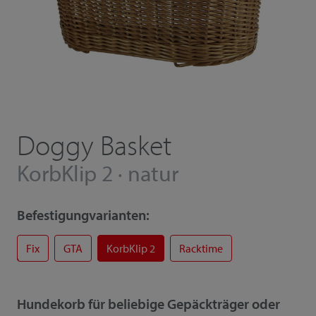
Doggy Basket
KorbKlip 2 · natur
Befestigungvarianten:
Fix
GTA
KorbKlip 2
Racktime
Hundekorb für beliebige Gepäckträger oder