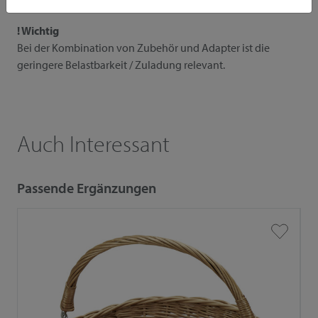
! Wichtig
Bei der Kombination von Zubehör und Adapter ist die
geringere Belastbarkeit / Zuladung relevant.
Auch Interessant
Passende Ergänzungen