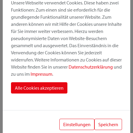
Unsere Webseite verwendet Cookies. Diese haben zwei
merken
empfehlen
Funktionen: Zum einen sind sie erforderlich für die
grundlegende Funktionalität unserer Website. Zum
anderen können wir mit Hilfe der Cookies unsere Inhalte
Im Lieferumfang bereits enthalten
für Sie immer weiter verbessern. Hierzu werden
pseudonymisierte Daten von Website-Besuchern
gesammelt und ausgewertet. Das Einverständnis in die
Alle Details
Verwendung der Cookies können Sie jederzeit
widerrufen. Weitere Informationen zu Cookies auf dieser
Website finden Sie in unserer
Datenschutzerklärung
und
zu uns im
Impressum
.
Downloads
Alle Cookies akzeptieren
Anleitung
Bilder
Katalog
Preisliste
Einstellungen
Speichern