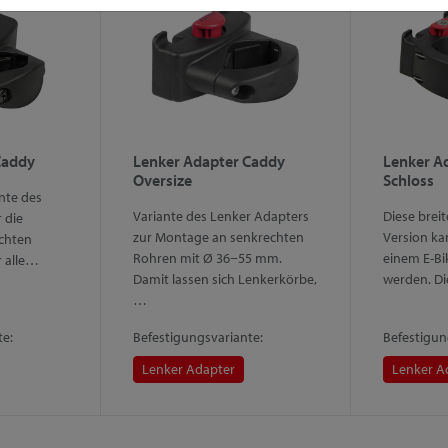
Caddy
Lenker Adapter Caddy
Lenker Ad
Oversize
Schloss
ante des
Variante des Lenker Adapters
Diese brei
 die
zur Montage an senkrechten
Version ka
chten
Rohren mit Ø 36−55 mm.
einem E-Bi
r alle…
Damit lassen sich Lenkerkörbe,
werden. Di
…
te:
Befestigungsvariante:
Befestigun
Lenker Adapter
Lenker A