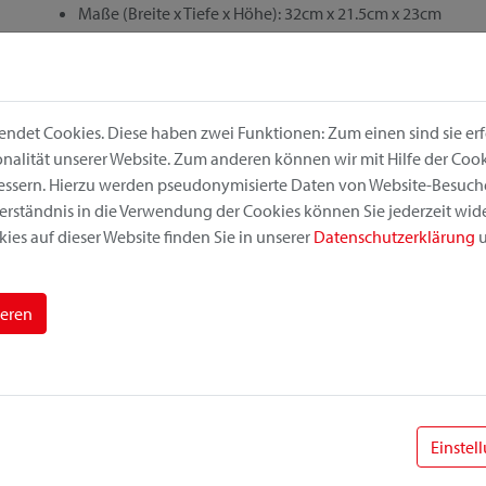
Maße (Breite x Tiefe x Höhe): 32cm x 21.5cm x 23cm
Gewicht: 1030 g
Volumen: 10 l
Max Belastung: 3 kg max.
Tragegriff
ndet Cookies. Diese haben zwei Funktionen: Zum einen sind sie erfo
alität unserer Website. Zum anderen können wir mit Hilfe der Cooki
empf. VKP: 63,95 €
bessern. Hierzu werden pseudonymisierte Daten von Website-Besuc
erständnis in die Verwendung der Cookies können Sie jederzeit wide
ies auf dieser Website finden Sie in unserer
Datenschutzerklärung
u
ieren
Einstel