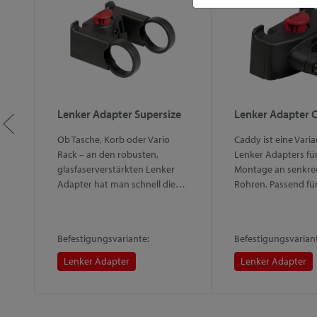
Lenker Adapter Supersize
Lenker Adapter 
Ob Tasche, Korb oder Vario
Caddy ist eine Vari
en,
Rack – an den robusten,
Lenker Adapters für
glasfaserverstärkten Lenker
Montage an senkre
e…
Adapter hat man schnell die…
Rohren. Passend fü
Befestigungsvariante:
Befestigungsvarian
Lenker Adapter
Lenker Adapter