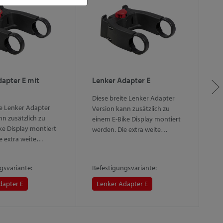
apter E mit
Lenker Adapter E
L
S
Diese breite Lenker Adapter
te Lenker Adapter
M
Version kann zusätzlich zu
nn zusätzlich zu
de
einem E-Bike Display montiert
ke Display montiert
V
werden. Die extra weite…
e extra weite…
(Ø
gsvariante:
Befestigungsvariante:
Be
dapter E
Lenker Adapter E