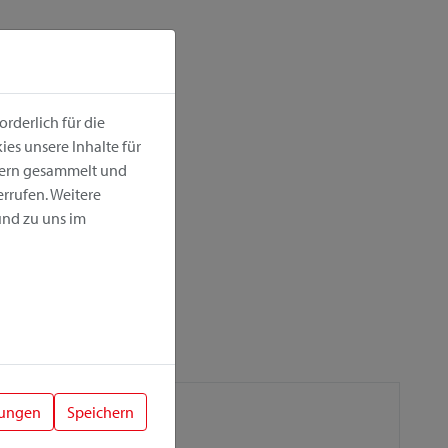
rderlich für die
es unsere Inhalte für
hern gesammelt und
rrufen. Weitere
nd zu uns im
lungen
Speichern