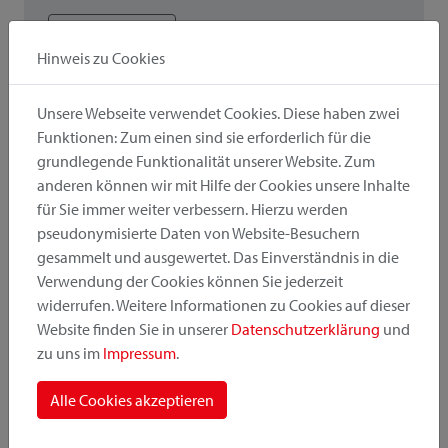
Preisliste
Hinweis zu Cookies
Unsere Webseite verwendet Cookies. Diese haben zwei
! Wichtig
Funktionen: Zum einen sind sie erforderlich für die
Bei der Kombination von Zubehör und Adapter ist die
grundlegende Funktionalität unserer Website. Zum
geringere Belastbarkeit / Zuladung relevant.
anderen können wir mit Hilfe der Cookies unsere Inhalte
für Sie immer weiter verbessern. Hierzu werden
pseudonymisierte Daten von Website-Besuchern
gesammelt und ausgewertet. Das Einverständnis in die
Verwendung der Cookies können Sie jederzeit
Auch Interessant
widerrufen. Weitere Informationen zu Cookies auf dieser
Website finden Sie in unserer
Datenschutzerklärung
und
zu uns im
Impressum
.
Adaptervarianten
Alle Cookies akzeptieren