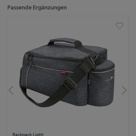
Passende Ergänzungen
Rackpack Light
A