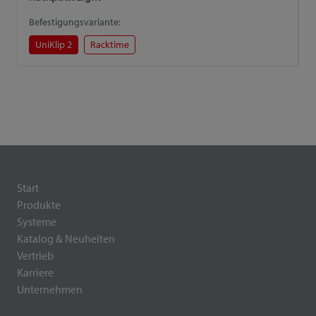
Befestigungsvariante:
B
UniKlip 2
Racktime
Start
Produkte
Systeme
Katalog & Neuheiten
Vertrieb
Karriere
Unternehmen