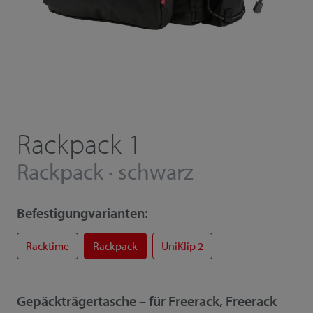
Rackpack 1
Rackpack · schwarz
Befestigungvarianten:
Racktime
Rackpack
UniKlip 2
Gepäckträgertasche – für Freerack, Freerack