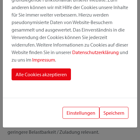
anderen können wir mit Hilfe der Cookies unsere Inhalte
für Sie immer weiter verbessern. Hierzu werden
Alle Details
pseudonymisierte Daten von Website-Besuchern
gesammelt und ausgewertet. Das Einverständnis in die
Verwendung der Cookies können Sie jederzeit
widerrufen. Weitere Informationen zu Cookies auf dieser
Website finden Sie in unserer
Datenschutzerklärung
und
Downloads
zu uns im
Impressum
.
Anleitung
Bilder
Alle Cookies akzeptieren
Katalog
Preisliste
Einstellungen
Speichern
! Wichtig
Bei der Kombination von Zubehör und Adapter ist die
geringere Belastbarkeit / Zuladung relevant.