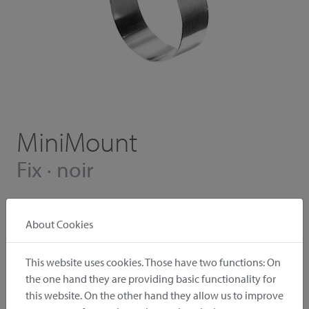
MiniMount
Fix · noir
kit pour fixer accessoires légers
About Cookies
Kit retrofix pour accessoires légers tels que réflecteurs,
éclairages etc. La tête tournante sur 360° permet de
This website uses cookies. Those have two functions: On
nombreuses possibilités de montage. Montage rapide sur
the one hand they are providing basic functionality for
tubes de Ø 12–28 mm.
this website. On the other hand they allow us to improve