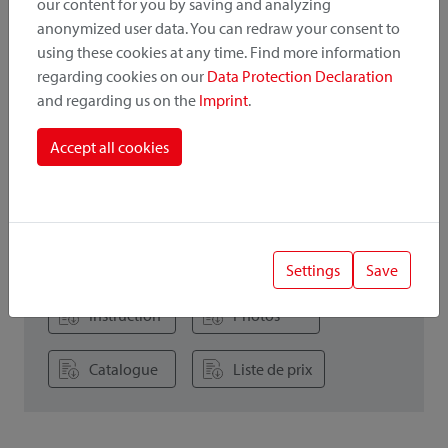
Fixation Unifit: montage d'adaptateur universel avec collier
our content for you by saving and analyzing
en acier.
anonymized user data. You can redraw your consent to
using these cookies at any time. Find more information
regarding cookies on our
Data Protection Declaration
souviens-toi
recommander
and regarding us on the
Imprint
.
Accept all cookies
Tous les détails
Downloads
Settings
Save
Instruction
Photos
Catalogue
Liste de prix