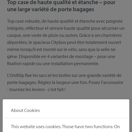
Top case de haute qualité et étanche – pour
une large variété de porte bagages
Top case robuste, de haute qualité et étanche avec poignée
intégrée, réflecteur et serrure haute qualité pour sécuriser un
casque, une veste de pluie ou autres. Grâce à ses charnières
déportées, le spacieux Citybox peut être totalement ouvert
même lorsqu’il est monté sur le vélo, sans que la selle ne
gêne. Disponible en 4 variantes de montage – pour une
fixation rapide ou une installation permanente.
L'UniKlip fixe les sacs et les boîtes sur une grande variété de
porte-bagages. Réglez la largeur une fois. Posez l'accessoire
- tournez les leviers - c'est fait !
souviens-toi
recommander
About Cookies
This website uses cookies. Those have two functions: On
Inclus dans la livraison