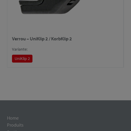
Verrou – UniKlip 2 / KorbKlip 2
L
Variante:
V
UniKlip 2
Home
Produits