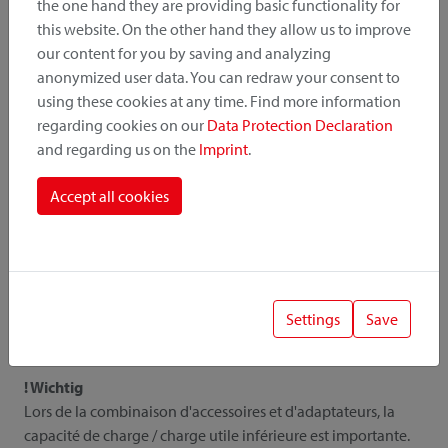
the one hand they are providing basic functionality for
this website. On the other hand they allow us to improve
our content for you by saving and analyzing
Tous les détails
anonymized user data. You can redraw your consent to
using these cookies at any time. Find more information
regarding cookies on our
Data Protection Declaration
and regarding us on the
Imprint
.
Downloads
Accept all cookies
Instruction
Photos
Catalogue
Liste de prix
Settings
Save
! Wichtig
Lors de la combinaison d'accessoires et d'adaptateurs, la
capacité de charge / charge utile inférieure est importante.