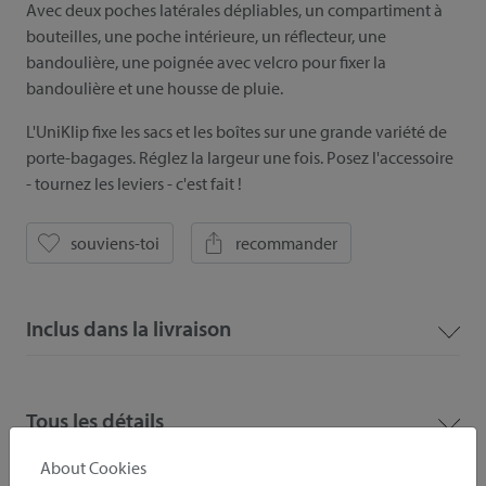
Avec deux poches latérales dépliables, un compartiment à
bouteilles, une poche intérieure, un réflecteur, une
bandoulière, une poignée avec velcro pour fixer la
bandoulière et une housse de pluie.
L'UniKlip fixe les sacs et les boîtes sur une grande variété de
porte-bagages. Réglez la largeur une fois. Posez l'accessoire
- tournez les leviers - c'est fait !
souviens-toi
recommander
Inclus dans la livraison
Tous les détails
About Cookies