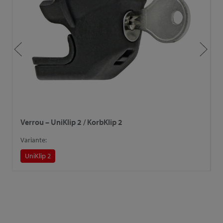
Verrou – UniKlip 2 / KorbKlip 2
L
Variante:
V
UniKlip 2