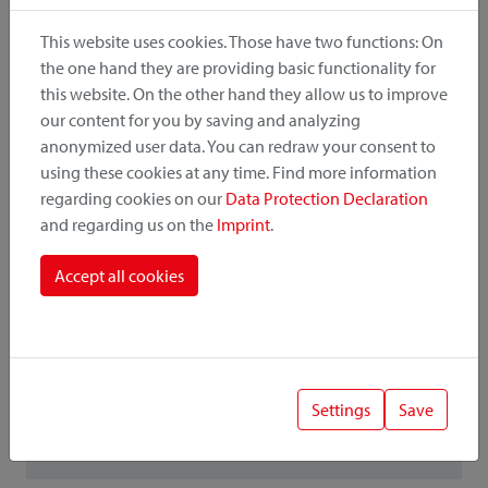
Choisissez votre couleur
This website uses cookies. Those have two functions: On
the one hand they are providing basic functionality for
this website. On the other hand they allow us to improve
our content for you by saving and analyzing
anonymized user data. You can redraw your consent to
using these cookies at any time. Find more information
regarding cookies on our
Data Protection Declaration
gris
noir
and regarding us on the
Imprint
.
Accept all cookies
Downloads
Instruction
Photos
Settings
Save
Catalogue
Liste de prix