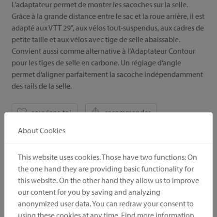
L’adaptateur permet de monter les sacoches sur la selle.
Grâce à la grande distance entre le sac et la roue arrière, il est
adapté aux VTT 29”, aux vélos tout-suspendus, aux cadres de
petite taille et aux vélos avec tige de selle abaissable.
Convient aussi comme alternative à l’Adaptateur Contour
pour les tiges de selle en carbone. Un réglage d‘angle
permet d‘aligner parfaitement la sacoche indépendamment
des rails de la selle.
souviens-toi
recommander
About Cookies
Tous les détails
This website uses cookies. Those have two functions: On
the one hand they are providing basic functionality for
this website. On the other hand they allow us to improve
our content for you by saving and analyzing
Downloads
anonymized user data. You can redraw your consent to
using these cookies at any time. Find more information