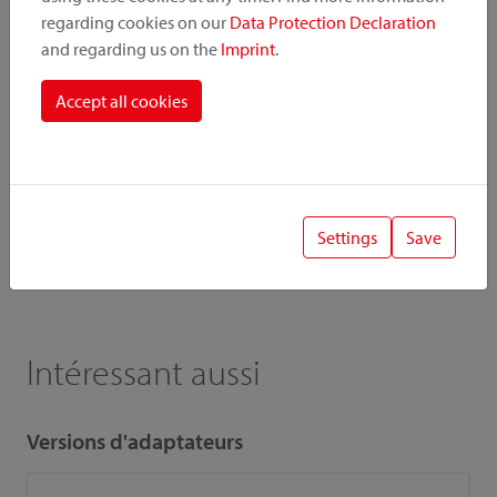
Instruction
Photos
regarding cookies on our
Data Protection Declaration
and regarding us on the
Imprint
.
Catalogue
Liste de prix
Accept all cookies
! Wichtig
Lors de la combinaison d'accessoires et d'adaptateurs, la
Settings
Save
capacité de charge / charge utile inférieure est importante.
Intéressant aussi
Versions d'adaptateurs