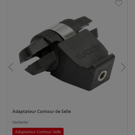
Adaptateur Contour de Selle
A
Variante:
V
Adaptateur Contour Selle