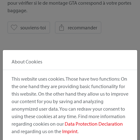
pour vérifier si le de montage GTA correspond à votre portes
baggage.
souviens-toi
recommander
Tous les détails
About Cookies
This website uses cookies. Those have two functions: On
Downloads
the one hand they are providing basic functionality for
this website. On the other hand they allow us to improve
Instruction
Photos
our content for you by saving and analyzing
anonymized user data. You can redraw your consent to
using these cookies at any time. Find more information
Catalogue
Liste de prix
regarding cookies on our
Data Protection Declaration
and regarding us on the
Imprint
.