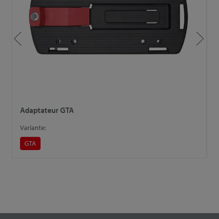
Adaptateur GTA
P
Variante:
V
GTA