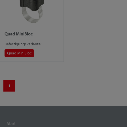
Quad MiniBloc
Befestigungsvariante:
Quad MiniBloc
1
Start