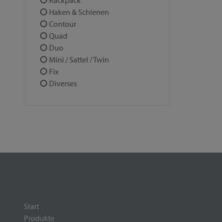
Rackpack
Haken & Schienen
Contour
Quad
Duo
Mini / Sattel / Twin
Fix
Diverses
Start
Produkte