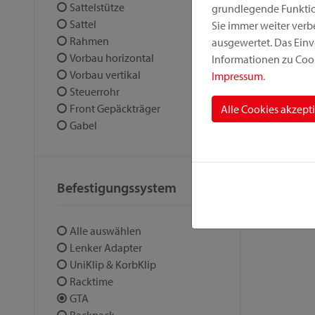
Sattelstütze
grundlegende Funktion
Sattel
Sie immer weiter ver
Rahmen
ausgewertet. Das Einv
Vorbau horizontal
Informationen zu Cook
Vorbau vertikal
Impressum
.
Steuerrohr
Front Gepäckträger
Alle Cookies akzept
Gabel
Befestigungssystem
Alle auswählen
Lenker Adapter
UniKlip & KorbKlip
Racktime
GTA