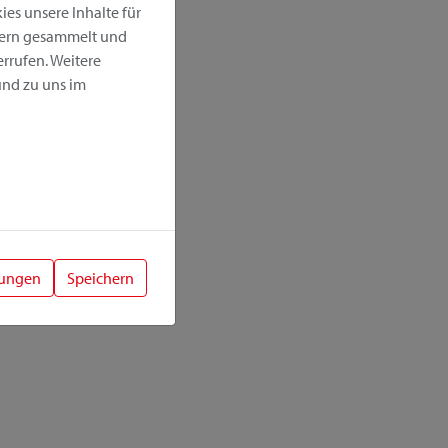
es unsere Inhalte für
hern gesammelt und
rrufen. Weitere
nd zu uns im
lungen
Speichern