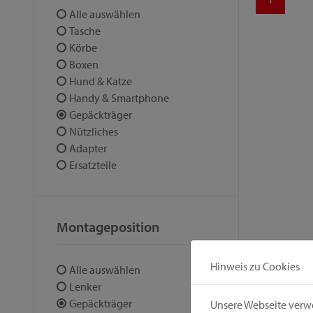
Alle auswählen
Tasche
Körbe
Boxen
Hund & Katze
Handy & Smartphone
Gepäckträger
Nützliches
Adapter
Ersatzteile
Montageposition
Hinweis zu Cookies
Alle auswählen
Lenker
Gepäckträger
Unsere Webseite verwe