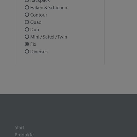
Rackpack
Haken & Schienen
Contour
Quad
Duo
Mini / Sattel / Twin
Fix
Diverses
Start
Produkte