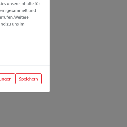
es unsere Inhalte für
hern gesammelt und
rrufen. Weitere
nd zu uns im
lungen
Speichern