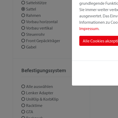
Sattelstütze
grundlegende Funktion
Sattel
Sie immer weiter ver
Rahmen
ausgewertet. Das Einv
Vorbau horizontal
Informationen zu Cook
Vorbau vertikal
Impressum
.
Steuerrohr
Front Gepäckträger
Alle Cookies akzept
Gabel
Befestigungssystem
Alle auswählen
Lenker Adapter
UniKlip & KorbKlip
Racktime
GTA