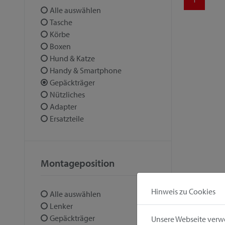
Alle auswählen
Tasche
Körbe
Boxen
Hund & Katze
Handy & Smartphone
Gepäckträger
Nützliches
Adapter
Ersatzteile
Montageposition
Hinweis zu Cookies
Alle auswählen
Lenker
Gepäckträger
Unsere Webseite verwe