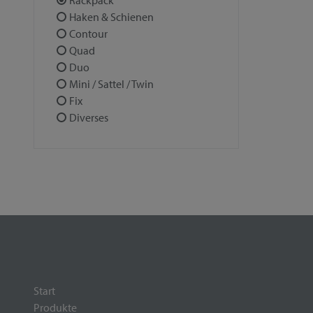
Rackpack
Haken & Schienen
Contour
Quad
Duo
Mini / Sattel / Twin
Fix
Diverses
Start
Produkte