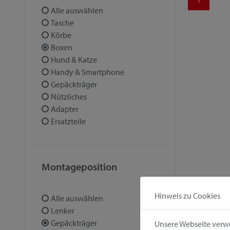
Alle auswählen
Tasche
Körbe
Boxen
Hund & Katze
Handy & Smartphone
Gepäckträger
Nützliches
Adapter
Ersatzteile
Montageposition
Hinweis zu Cookies
Alle auswählen
Lenker
Gepäckträger
Unsere Webseite verwe