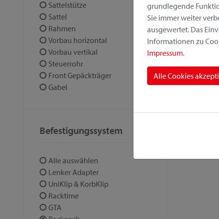
Sattelstütze
grundlegende Funktion
Sattel
Sie immer weiter ver
Rahmen
ausgewertet. Das Einv
Vorbau horizontal
Informationen zu Cook
Vorbau vertikal
Impressum
.
Steuerrohr
Front Gepäckträger
Alle Cookies akzept
Gabel
Befestigungssystem
Alle auswählen
Lenker Adapter
UniKlip & KorbKlip
Racktime
GTA