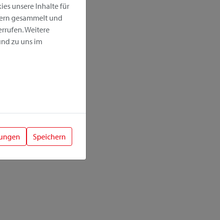
es unsere Inhalte für
hern gesammelt und
rrufen. Weitere
nd zu uns im
lungen
Speichern