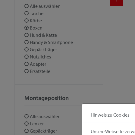
Alle auswählen
Tasche
Körbe
Boxen
Hund & Katze
Handy & Smartphone
Gepäckträger
Nützliches
Adapter
Ersatzteile
Montageposition
Hinweis zu Cookies
Alle auswählen
Lenker
Gepäckträger
Unsere Webseite verwe