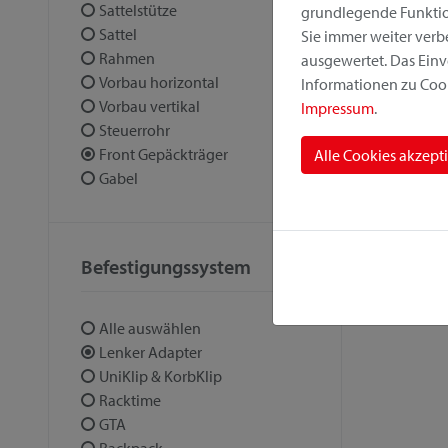
Sattelstütze
grundlegende Funktion
Sattel
Sie immer weiter ver
Rahmen
ausgewertet. Das Einv
Vorbau horizontal
Informationen zu Cook
Vorbau vertikal
Impressum
.
Steuerrohr
Front Gepäckträger
Alle Cookies akzept
Gabel
Befestigungssystem
Alle auswählen
Lenker Adapter
UniKlip & KorbKlip
Racktime
GTA