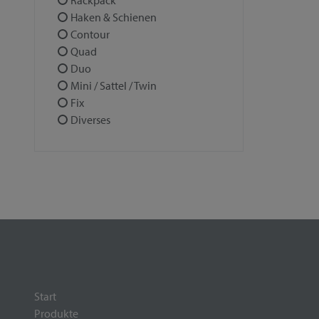
Rackpack
Haken & Schienen
Contour
Quad
Duo
Mini / Sattel / Twin
Fix
Diverses
Start
Produkte