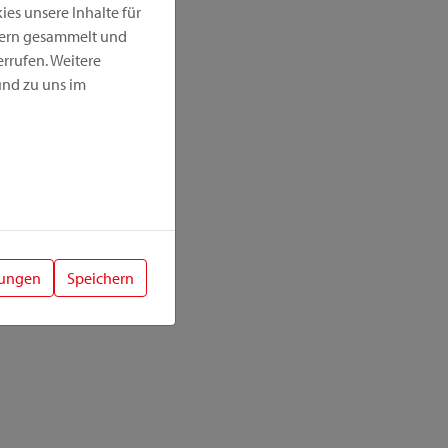
es unsere Inhalte für
hern gesammelt und
rrufen. Weitere
nd zu uns im
lungen
Speichern