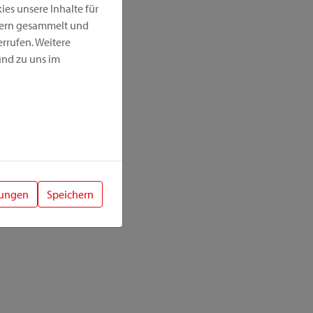
es unsere Inhalte für
hern gesammelt und
rrufen. Weitere
nd zu uns im
lungen
Speichern