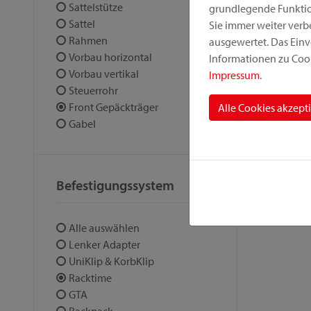
Sattelstütze
grundlegende Funktion
Sattel
Sie immer weiter ver
Rahmen
ausgewertet. Das Einv
Vorbau horizontal
Informationen zu Cook
Vorbau vertikal
Impressum
.
Steuerrohr
Front Gepäckträger
Alle Cookies akzept
Gabel
Befestigungssystem
Alle auswählen
Lenker Adapter
UniKlip & KorbKlip
Racktime
GTA