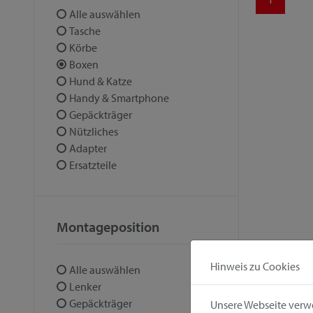
Alle auswählen
Tasche
Körbe
Boxen
Hund & Katze
Handy & Smartphone
Gepäckträger
Nützliches
Adapter
Ersatzteile
Montageposition
Hinweis zu Cookies
Alle auswählen
Lenker
Gepäckträger
Unsere Webseite verwe