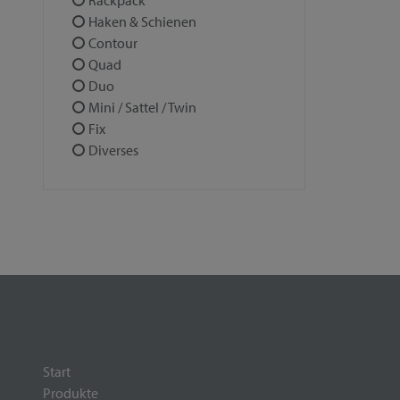
Rackpack
Haken & Schienen
Contour
Quad
Duo
Mini / Sattel / Twin
Fix
Diverses
Start
Produkte