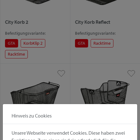
City Korb 2
City Korb Reflect
Befestigungsvariante:
Befestigungsvariante:
GTA
KorbKlip 2
GTA
Racktime
Racktime
Hinweis zu Cookies
City Korb
Citymax 2
Unsere Webseite verwendet Cookies. Diese haben zwei