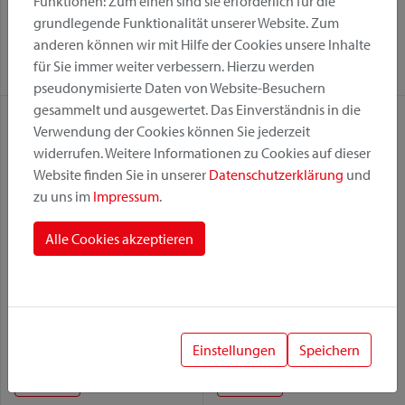
Funktionen: Zum einen sind sie erforderlich für die
Befestigungsvariante:
Befestigungsvariante:
grundlegende Funktionalität unserer Website. Zum
GTA
KorbKlip 2
GTA
Racktime
anderen können wir mit Hilfe der Cookies unsere Inhalte
für Sie immer weiter verbessern. Hierzu werden
Racktime
pseudonymisierte Daten von Website-Besuchern
gesammelt und ausgewertet. Das Einverständnis in die
Verwendung der Cookies können Sie jederzeit
widerrufen. Weitere Informationen zu Cookies auf dieser
Website finden Sie in unserer
Datenschutzerklärung
und
zu uns im
Impressum
.
Alle Cookies akzeptieren
Citymax
Doggy Basket Plus
Befestigungsvariante:
Befestigungsvariante:
Einstellungen
Speichern
GTA
KorbKlip 2
Fix
GTA
KorbKlip 2
Racktime
Racktime