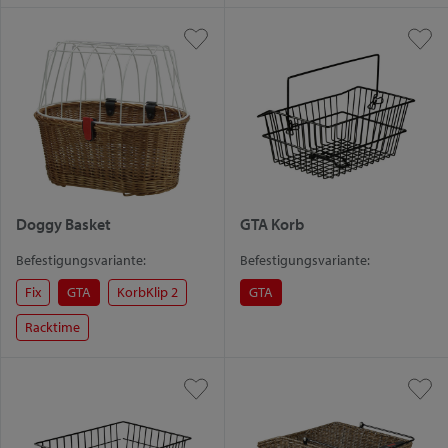
Doggy Basket
GTA Korb
Befestigungsvariante:
Befestigungsvariante:
Fix
GTA
KorbKlip 2
GTA
Racktime