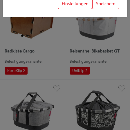
Einstellungen
Speichern
Radkiste Cargo
Reisenthel Bikebasket GT
Befestigungsvariante:
Befestigungsvariante:
KorbKlip 2
UniKlip 2