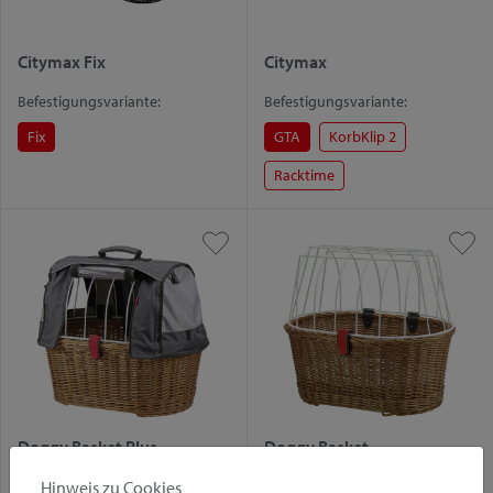
Citymax Fix
Citymax
Befestigungsvariante:
Befestigungsvariante:
Fix
GTA
KorbKlip 2
Racktime
Doggy Basket Plus
Doggy Basket
Hinweis zu Cookies
Befestigungsvariante:
Befestigungsvariante: