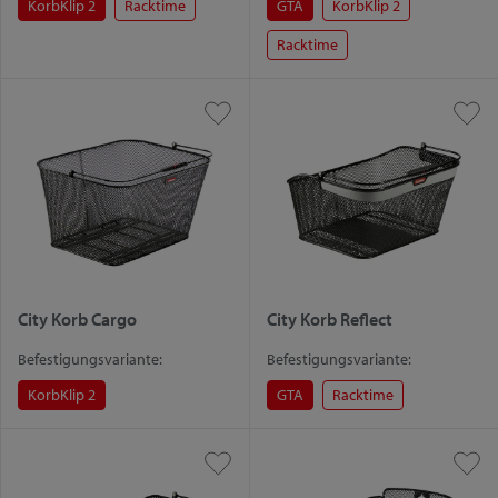
KorbKlip 2
Racktime
GTA
KorbKlip 2
Racktime
City Korb Cargo
City Korb Reflect
Befestigungsvariante:
Befestigungsvariante:
KorbKlip 2
GTA
Racktime