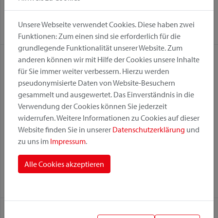
Fix
GTA
KorbKlip 2
Fix
GTA
KorbKlip 2
Unsere Webseite verwendet Cookies. Diese haben zwei
Racktime
Racktime
Funktionen: Zum einen sind sie erforderlich für die
grundlegende Funktionalität unserer Website. Zum
anderen können wir mit Hilfe der Cookies unsere Inhalte
für Sie immer weiter verbessern. Hierzu werden
pseudonymisierte Daten von Website-Besuchern
gesammelt und ausgewertet. Das Einverständnis in die
Verwendung der Cookies können Sie jederzeit
widerrufen. Weitere Informationen zu Cookies auf dieser
Website finden Sie in unserer
Datenschutzerklärung
und
zu uns im
Impressum
.
GTA Korb
GTA Maxi Korb
Alle Cookies akzeptieren
Befestigungsvariante:
Befestigungsvariante:
GTA
GTA