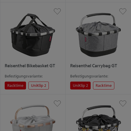
Reisenthel Bikebasket GT
Reisenthel Carrybag GT
Befestigungsvariante:
Befestigungsvariante:
Racktime
UniKlip 2
UniKlip 2
Racktime