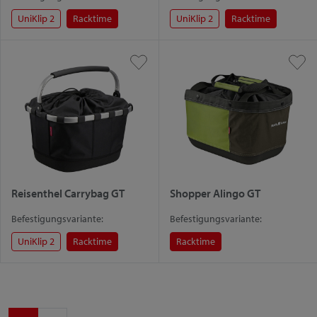
UniKlip 2
Racktime
UniKlip 2
Racktime
Reisenthel Carrybag GT
Shopper Alingo GT
Befestigungsvariante:
Befestigungsvariante:
UniKlip 2
Racktime
Racktime