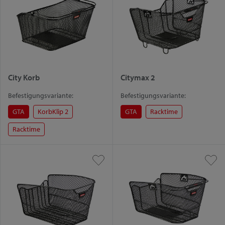
City Korb
Citymax 2
Befestigungsvariante:
Befestigungsvariante:
GTA
KorbKlip 2
GTA
Racktime
Racktime