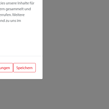
es unsere Inhalte für
hern gesammelt und
rrufen. Weitere
nd zu uns im
lungen
Speichern