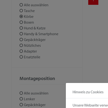
Alle auswählen
Tasche
Körbe
Boxen
Hund & Katze
Handy & Smartphone
Gepäckträger
Nützliches
Adapter
Ersatzteile
Montageposition
Hinweis zu Cookies
Alle auswählen
Lenker
Gepäckträger
Unsere Webseite verwe