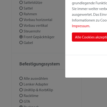
Sattelstütze
grundlegende Funktion
Sattel
Sie immer weiter ver
Rahmen
ausgewertet. Das Einv
Vorbau horizontal
Informationen zu Cook
Vorbau vertikal
Impressum
.
Steuerrohr
Front Gepäckträger
Alle Cookies akzept
Gabel
Befestigungssystem
Alle auswählen
Lenker Adapter
UniKlip & KorbKlip
Racktime
GTA