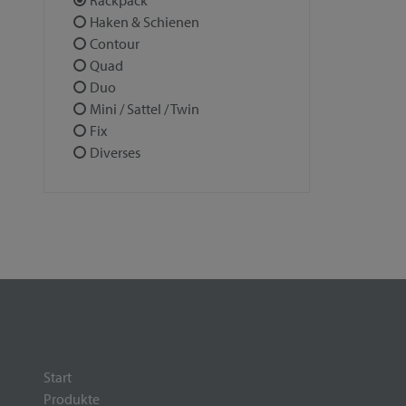
Rackpack
Haken & Schienen
Contour
Quad
Duo
Mini / Sattel / Twin
Fix
Diverses
Start
Produkte