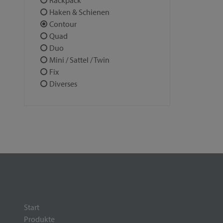
Rackpack
Haken & Schienen
Contour
Quad
Duo
Mini / Sattel / Twin
Fix
Diverses
Start
Produkte