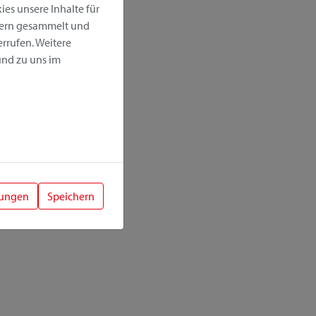
es unsere Inhalte für
hern gesammelt und
rrufen. Weitere
nd zu uns im
lungen
Speichern