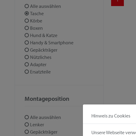
Alle auswählen
Tasche
Körbe
Boxen
Hund & Katze
Handy & Smartphone
Gepäckträger
Nützliches
Adapter
Ersatzteile
Montageposition
Hinweis zu Cookies
Alle auswählen
Lenker
Gepäckträger
Unsere Webseite verwe