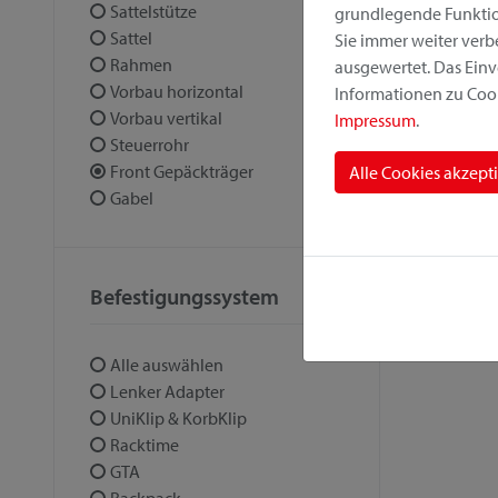
Sattelstütze
grundlegende Funktion
Sattel
Sie immer weiter ver
Rahmen
ausgewertet. Das Einv
Vorbau horizontal
Informationen zu Cook
Vorbau vertikal
Impressum
.
Steuerrohr
Front Gepäckträger
Alle Cookies akzept
Gabel
Befestigungssystem
Alle auswählen
Lenker Adapter
UniKlip & KorbKlip
Racktime
GTA