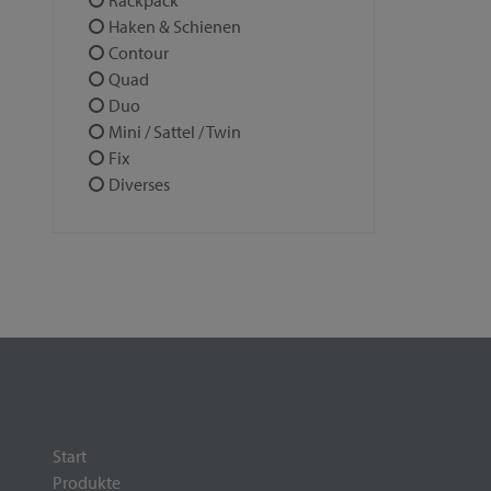
Rackpack
Haken & Schienen
Contour
Quad
Duo
Mini / Sattel / Twin
Fix
Diverses
Start
Produkte