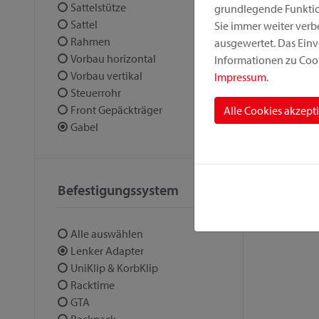
Sattelstütze
grundlegende Funktion
Sattel
Sie immer weiter ver
Rahmen
ausgewertet. Das Einv
Vorbau horizontal
Informationen zu Cook
Vorbau vertikal
Impressum
.
Steuerrohr
Front Gepäckträger
Alle Cookies akzept
Gabel
Befestigungssystem
Alle auswählen
Lenker Adapter
UniKlip & KorbKlip
Racktime
GTA