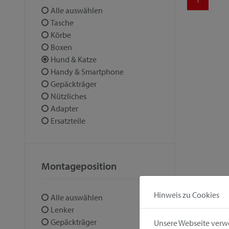
Alle auswählen
Tasche
Körbe
Boxen
Hund & Katze
Handy & Smartphone
Gepäckträger
Nützliches
Adapter
Ersatzteile
Montageposition
Hinweis zu Cookies
Alle auswählen
Lenker
Gepäckträger
Unsere Webseite verwe