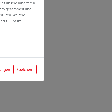
es unsere Inhalte für
hern gesammelt und
rrufen. Weitere
nd zu uns im
lungen
Speichern