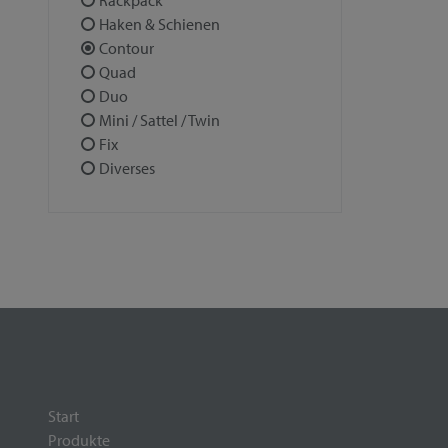
Rackpack
Haken & Schienen
Contour
Quad
Duo
Mini / Sattel / Twin
Fix
Diverses
Start
Produkte