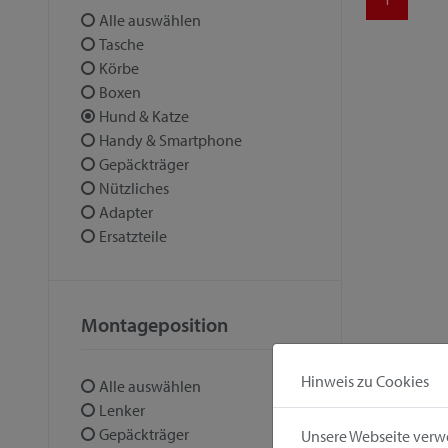
Alle auswählen
Tasche
Körbe
Boxen
Hund & Katze
Handy & Smartphone
Gepäckträger
Nützliches
Adapter
Ersatzteile
Montageposition
Hinweis zu Cookies
Alle auswählen
Lenker
Gepäckträger
Unsere Webseite verwe