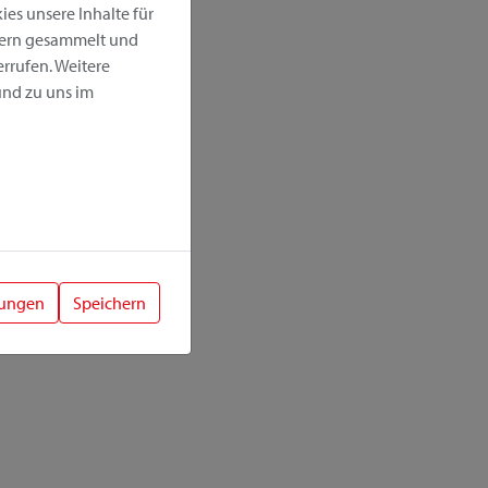
es unsere Inhalte für
hern gesammelt und
rrufen. Weitere
nd zu uns im
lungen
Speichern