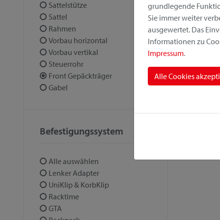
Sattelstütze
grundlegende Funktion
Sattel
Sie immer weiter ver
Rahmen
ausgewertet. Das Einv
Vorbau horizontal
Informationen zu Cook
Vorbau vertikal
Impressum
.
Steuerrohr
Front Gepäckträger
Alle Cookies akzept
Gabel
Befestigungssystem
Alle auswählen
Lenker Adapter
UniKlip & KorbKlip
Racktime
GTA