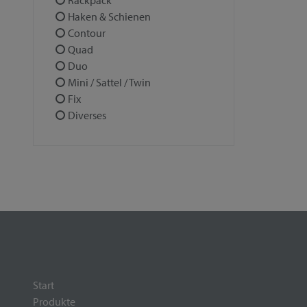
Rackpack
Haken & Schienen
Contour
Quad
Duo
Mini / Sattel / Twin
Fix
Diverses
Start
Produkte