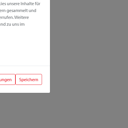
es unsere Inhalte für
hern gesammelt und
rrufen. Weitere
nd zu uns im
lungen
Speichern