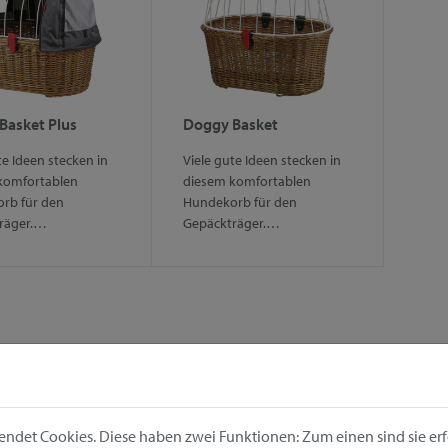
Basket Plus
Doggy Basket
te Ideen stecken in
Viele gute Ideen stecken in
komfortablen
diesem komfortablen
rb für den
Hundekorb für den
räger.…
Gepäckträger.…
ndet Cookies. Diese haben zwei Funktionen: Zum einen sind sie erfo