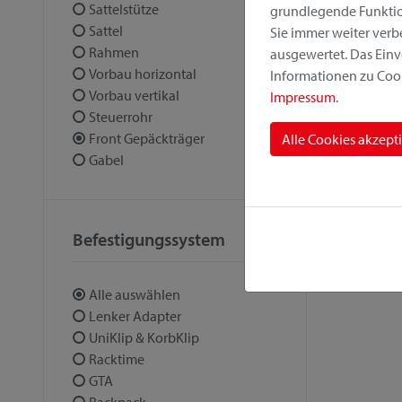
Sattelstütze
grundlegende Funktion
Sattel
Sie immer weiter ver
Rahmen
ausgewertet. Das Einv
Vorbau horizontal
Informationen zu Cook
Vorbau vertikal
Impressum
.
Steuerrohr
Front Gepäckträger
Alle Cookies akzept
Gabel
Befestigungssystem
Alle auswählen
Lenker Adapter
UniKlip & KorbKlip
Racktime
GTA