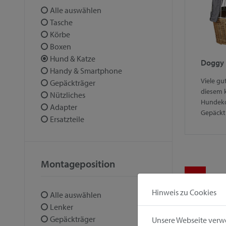
Alle auswählen
Tasche
Körbe
Boxen
Hund & Katze
Doggy 
Handy & Smartphone
Viele gu
Gepäckträger
diesem 
Nützliches
Hundeko
Adapter
Gepäckt
Ersatzteile
Montageposition
1
Hinweis zu Cookies
Alle auswählen
Lenker
Gepäckträger
Unsere Webseite verwe