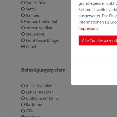
Sattelstütze
grundlegende Funktion
Sattel
Sie immer weiter ver
Rahmen
ausgewertet. Das Einv
Vorbau horizontal
Informationen zu Cook
Vorbau vertikal
Impressum
.
Steuerrohr
Front Gepäckträger
Alle Cookies akzept
Gabel
Befestigungssystem
Alle auswählen
Lenker Adapter
UniKlip & KorbKlip
Racktime
GTA