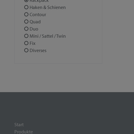
Rackpack
Haken & Schienen
Contour
Quad
Duo
Mini / Sattel / Twin
Fix
Diverses
Start
Produkte