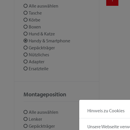
Alle auswählen
Tasche
Körbe
Boxen
Hund & Katze
Handy & Smartphone
Gepäckträger
Nützliches
Adapter
Ersatzteile
Montageposition
Hinweis zu Cookies
Alle auswählen
Lenker
Gepäckträger
Unsere Webseite verwe