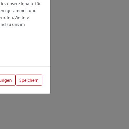
es unsere Inhalte für
hern gesammelt und
rrufen. Weitere
nd zu uns im
lungen
Speichern