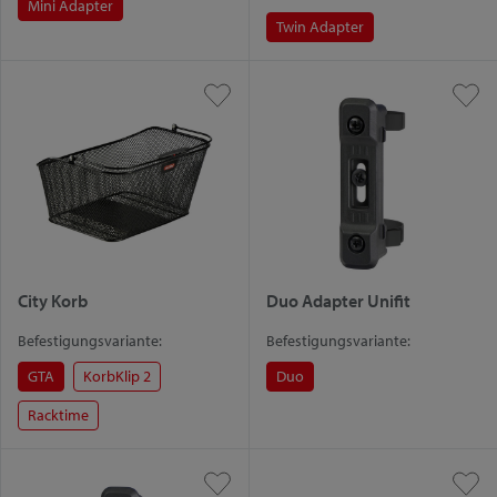
Mini Adapter
Twin Adapter
City Korb
Duo Adapter Unifit
Befestigungsvariante:
Befestigungsvariante:
GTA
KorbKlip 2
Duo
Racktime