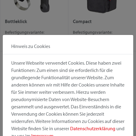
Bottleklick
Compact
Befestigungsvariante:
Befestigungsvariante:
Mini Adapter
Mini Adapter
Hinweis zu Cookies
Unsere Webseite verwendet Cookies. Diese haben zwei
Funktionen: Zum einen sind sie erforderlich für die
grundlegende Funktionalität unserer Website. Zum
anderen können wir mit Hilfe der Cookies unsere Inhalte
für Sie immer weiter verbessern. Hierzu werden
pseudonymisierte Daten von Website-Besuchern
gesammelt und ausgewertet. Das Einverständnis in die
Verwendung der Cookies können Sie jederzeit
Freeliner
Mini Adapter
widerrufen. Weitere Informationen zu Cookies auf dieser
Befestigungsvariante:
Befestigungsvariante:
Website finden Sie in unserer
Datenschutzerklärung
und
zu uns im
Impressum
.