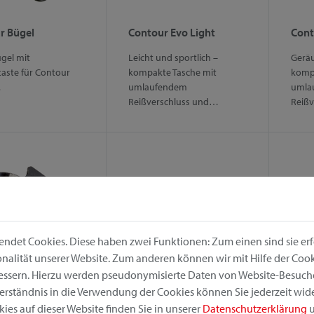
r Bügel
Contour Evo Light
Cont
gel mit
Leicht und sportlich –
Geräu
aste für Contour
kompakte Tasche mit
komp
.
umlaufendem
umla
Reißverschluss und…
Reißv
ndet Cookies. Diese haben zwei Funktionen: Zum einen sind sie erfo
alität unserer Website. Zum anderen können wir mit Hilfe der Cooki
bessern. Hierzu werden pseudonymisierte Daten von Website-Besuc
r Max Adapter
Contour Max Bügel
Cont
erständnis in die Verwendung der Cookies können Sie jederzeit wide
tour Max Adapter
Ersatzbügel für Contour
Sport
ies auf dieser Website finden Sie in unserer
Datenschutzerklärung
u