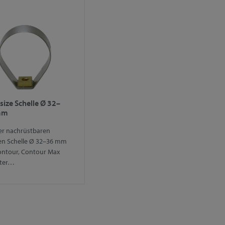
size Schelle Ø 32–
mm
er nachrüstbaren
en Schelle Ø 32–36 mm
ontour, Contour Max
ter…