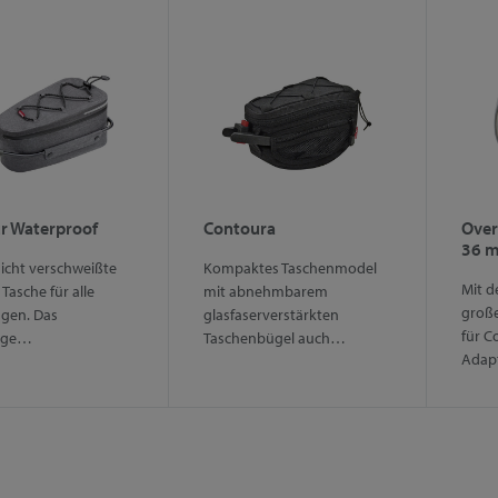
r Waterproof
Contoura
Over
36 
icht verschweißte
Kompaktes Taschenmodel
Mit d
Tasche für alle
mit abnehmbarem
groß
agen. Das
glasfaserverstärkten
für C
ige…
Taschenbügel auch…
Adap