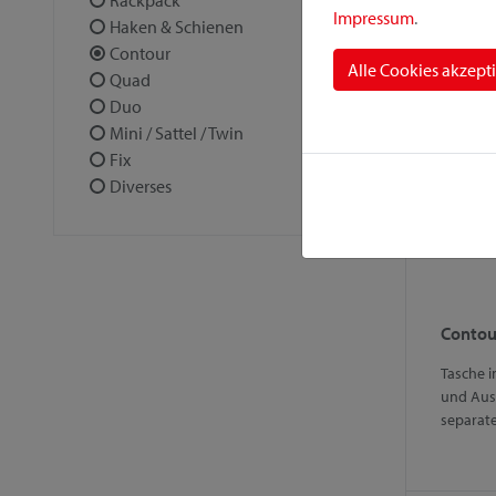
Rackpack
passt an
Impressum
.
Haken & Schienen
32mm. E
Contour
Alle Cookies akzept
Quad
Duo
Mini / Sattel / Twin
Fix
Diverses
Contou
Tasche i
und Aus
separat