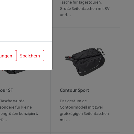
. Geräumiges
Tasche für Tagestouren.
fach, Seitentaschen
Große Seitentaschen mit RV
…
und…
lungen
Speichern
our SF
Contour Sport
 Tasche wurde
Das geräumige
sondere für kleine
Contourmodell mit zwei
engrößen konzipiert.
großzügigen Seitentaschen
iefe…
mit…