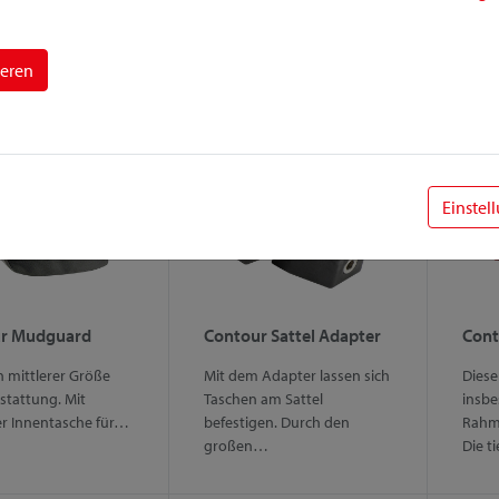
 Sattelstützen Ø 25-
Max Taschen. Durch den
Platz
in spezieller…
doppelten Alubügel sind
Haupt
die…
mit
ieren
Einstel
r Mudguard
Contour Sattel Adapter
Cont
n mittlerer Größe
Mit dem Adapter lassen sich
Diese
stattung. Mit
Taschen am Sattel
insbe
er Innentasche für…
befestigen. Durch den
Rahm
großen…
Die t