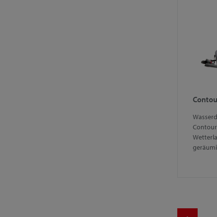
Contou
Wasserd
Contour 
Wetterl
geräum