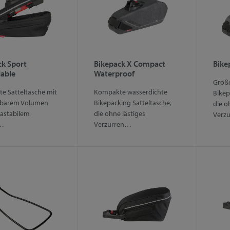
ck Sport
Bikepack X Compact
Bike
able
Waterproof
Große
e Satteltasche mit
Kompakte wasserdichte
Bikep
rbarem Volumen
Bikepacking Satteltasche,
die o
rastabilem
die ohne lästiges
Verz
…
Verzurren…