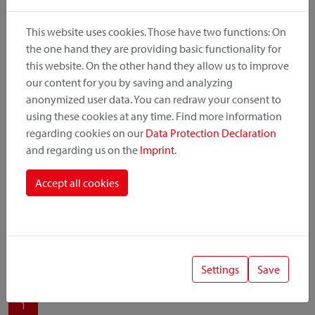
produit, le point de montage et le système de fixation.
This website uses cookies. Those have two functions: On
the one hand they are providing basic functionality for
this website. On the other hand they allow us to improve
our content for you by saving and analyzing
Catégorie de produit
anonymized user data. You can redraw your consent to
using these cookies at any time. Find more information
regarding cookies on our
Data Protection Declaration
Position de montage
and regarding us on the
Imprint
.
Système de fixation
Accept all cookies
Settings
Save
1