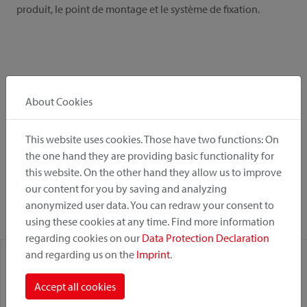
produit, le point de montage et le système de fixation.
Catégorie de produit
About Cookies
Position de montage
This website uses cookies. Those have two functions: On
the one hand they are providing basic functionality for
this website. On the other hand they allow us to improve
Système de fixation
our content for you by saving and analyzing
anonymized user data. You can redraw your consent to
using these cookies at any time. Find more information
regarding cookies on our
Data Protection Declaration
and regarding us on the
Imprint
.
Accept all cookies