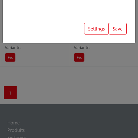
Settings
Save
Bottlefix
MiniMount
Variante:
Variante:
Fix
Fix
1
Home
Produits
Systèmes