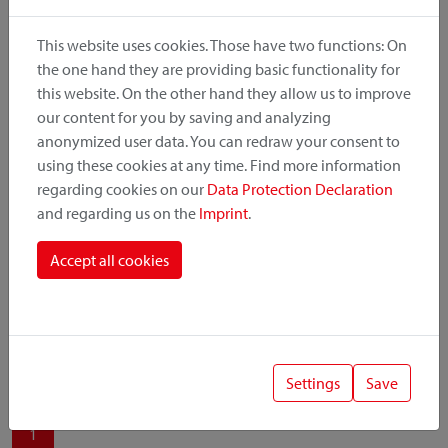
produit, le point de montage et le système de fixation.
This website uses cookies. Those have two functions: On
the one hand they are providing basic functionality for
this website. On the other hand they allow us to improve
our content for you by saving and analyzing
Catégorie de produit
anonymized user data. You can redraw your consent to
using these cookies at any time. Find more information
regarding cookies on our
Data Protection Declaration
Position de montage
and regarding us on the
Imprint
.
Système de fixation
Accept all cookies
Settings
Save
1