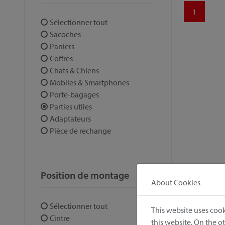
1
Sélectionner tout
Sacoches
Paniers
Coffres
Chats & Chiens
Mobiles & Smartphones
Porte-bagages
Parties utiles
Adaptateurs
Pièce de rechange
Position de montage
About Cookies
Sélectionner tout
This website uses cook
Cintre
this website. On the 