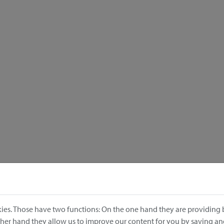
ies. Those have two functions: On the one hand they are providing b
other hand they allow us to improve our content for you by saving a