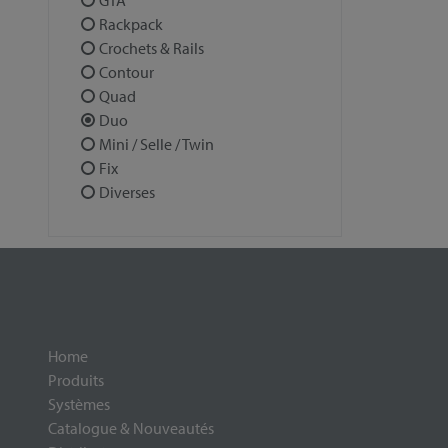
GTA
Rackpack
Crochets & Rails
Contour
Quad
Duo
Mini / Selle / Twin
Fix
Diverses
Home
Produits
Systèmes
Catalogue & Nouveautés