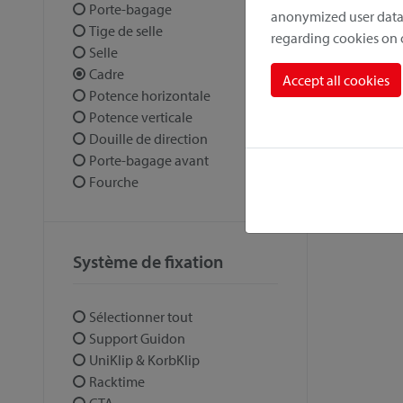
Porte-bagage
anonymized user data.
Tige de selle
regarding cookies on
Selle
Cadre
Accept all cookies
Potence horizontale
Potence verticale
Douille de direction
Porte-bagage avant
Fourche
Système de fixation
Sélectionner tout
Support Guidon
UniKlip & KorbKlip
Racktime