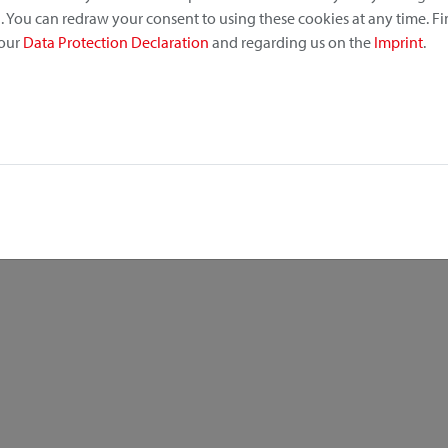
 You can redraw your consent to using these cookies at any time. F
 our
Data Protection Declaration
and regarding us on the
Imprint
.