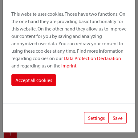
produit, le point de montage et le système de fixation.
This website uses cookies. Those have two functions: On
the one hand they are providing basic functionality for
this website. On the other hand they allow us to improve
our content for you by saving and analyzing
Catégorie de produit
anonymized user data. You can redraw your consent to
using these cookies at any time. Find more information
regarding cookies on our
Data Protection Declaration
Position de montage
and regarding us on the
Imprint
.
Système de fixation
Accept all cookies
Settings
Save
1