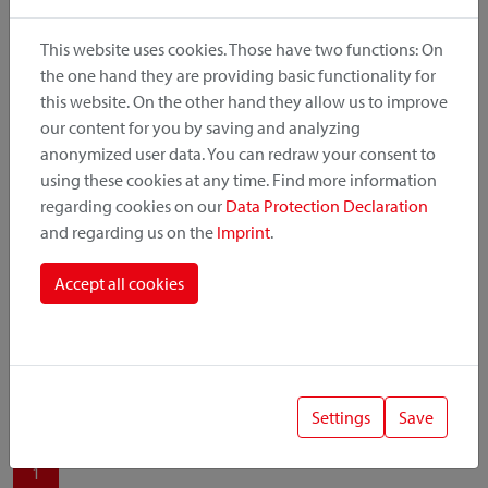
produit, le point de montage et le système de fixation.
This website uses cookies. Those have two functions: On
the one hand they are providing basic functionality for
this website. On the other hand they allow us to improve
our content for you by saving and analyzing
Catégorie de produit
anonymized user data. You can redraw your consent to
using these cookies at any time. Find more information
regarding cookies on our
Data Protection Declaration
Position de montage
and regarding us on the
Imprint
.
Système de fixation
Accept all cookies
Settings
Save
1