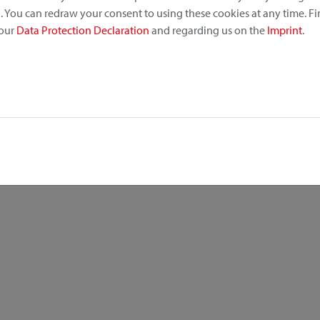
 You can redraw your consent to using these cookies at any time. F
 our
Data Protection Declaration
and regarding us on the
Imprint
.