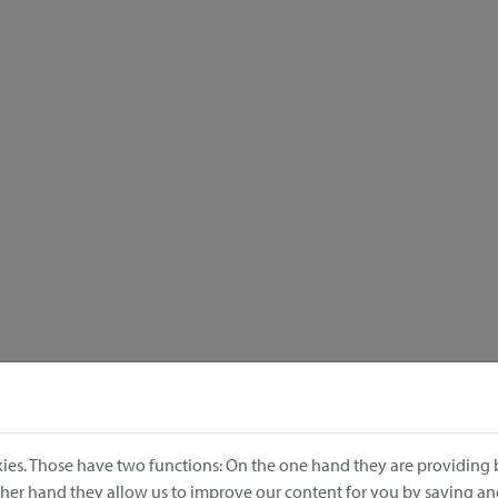
ies. Those have two functions: On the one hand they are providing b
other hand they allow us to improve our content for you by saving a