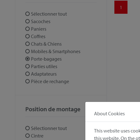
1
Sélectionner tout
Sacoches
Paniers
Coffres
Chats & Chiens
Mobiles & Smartphones
Porte-bagages
Parties utiles
Adaptateurs
Pièce de rechange
Position de montage
About Cookies
Sélectionner tout
This website uses cook
Cintre
this website. On the 