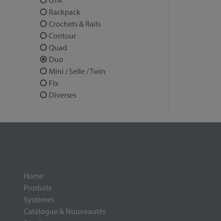
GTA
Rackpack
Crochets & Rails
Contour
Quad
Duo
Mini / Selle / Twin
Fix
Diverses
Home
Produits
Systèmes
Catalogue & Nouveautés