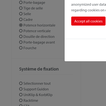
Porte-bagage
anonymized user data.
Tige de selle
regarding cookies on
Selle
Cadre
Accept all cookies
Potence horizontale
Potence verticale
Douille de direction
Porte-bagage avant
Fourche
Système de fixation
Sélectionner tout
Support Guidon
UniKlip & KorbKlip
Racktime