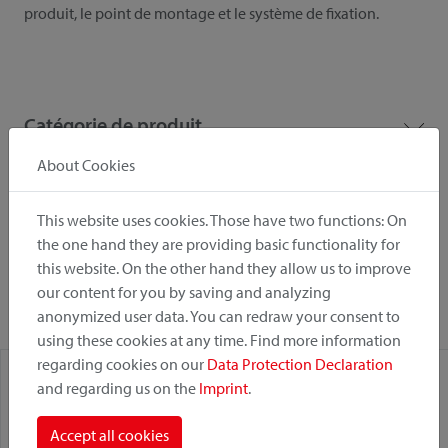
produit, le point de montage et le système de fixation.
Catégorie de produit
About Cookies
Position de montage
This website uses cookies. Those have two functions: On
the one hand they are providing basic functionality for
Système de fixation
this website. On the other hand they allow us to improve
our content for you by saving and analyzing
anonymized user data. You can redraw your consent to
using these cookies at any time. Find more information
regarding cookies on our
Data Protection Declaration
and regarding us on the
Imprint
.
Accept all cookies