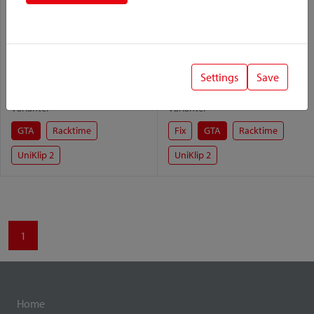
Settings
Save
Box
Citybox
Variante:
Variante:
GTA
Racktime
Fix
GTA
Racktime
UniKlip 2
UniKlip 2
1
Home