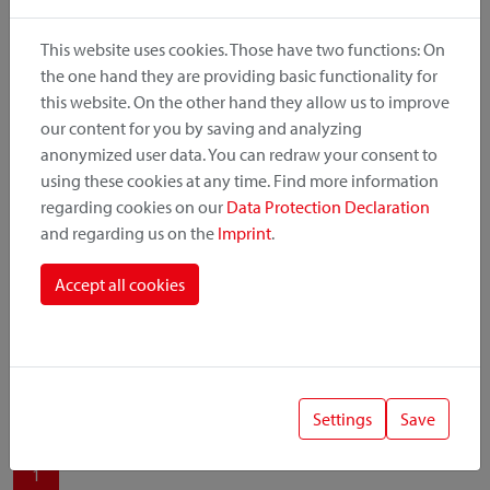
produit, le point de montage et le système de fixation.
This website uses cookies. Those have two functions: On
the one hand they are providing basic functionality for
this website. On the other hand they allow us to improve
our content for you by saving and analyzing
Catégorie de produit
anonymized user data. You can redraw your consent to
using these cookies at any time. Find more information
regarding cookies on our
Data Protection Declaration
Position de montage
and regarding us on the
Imprint
.
Système de fixation
Accept all cookies
Settings
Save
1