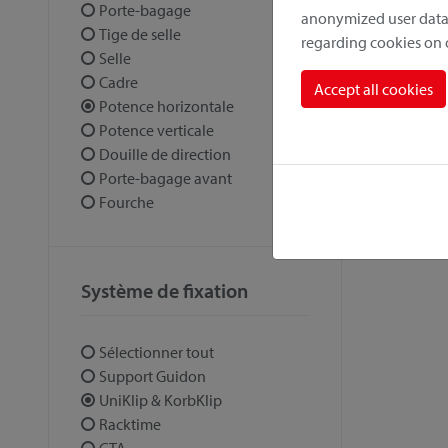
Porte-bagage
anonymized user data.
Tige de selle
regarding cookies on
Selle
Cadre
Accept all cookies
Potence horizontale
Potence verticale
Douille de direction
Porte-bagage avant
Fourche
Système de fixation
Sélectionner tout
Support Guidon
UniKlip & KorbKlip
Racktime