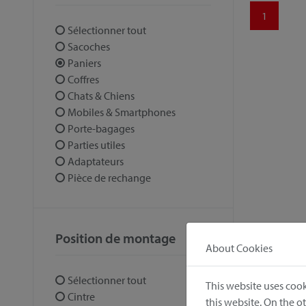
1
Sélectionner tout
Sacoches
Paniers
Coffres
Chats & Chiens
Mobiles & Smartphones
Porte-bagages
Parties utiles
Adaptateurs
Pièce de rechange
Position de montage
About Cookies
Sélectionner tout
This website uses cook
Cintre
this website. On the 