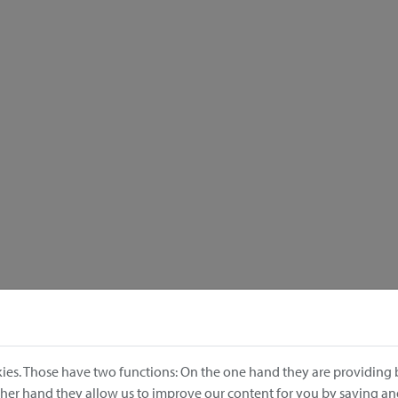
ies. Those have two functions: On the one hand they are providing b
other hand they allow us to improve our content for you by saving a