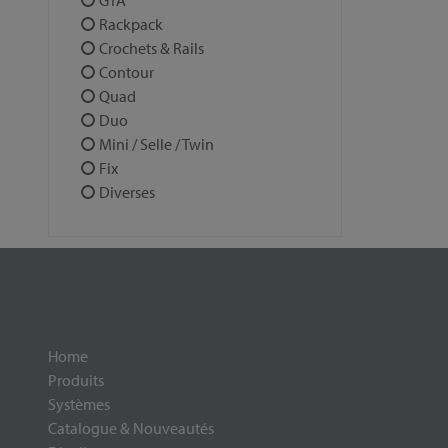
GTA
Rackpack
Crochets & Rails
Contour
Quad
Duo
Mini / Selle / Twin
Fix
Diverses
Home
Produits
Systèmes
Catalogue & Nouveautés