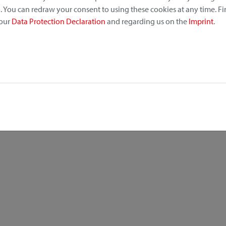
 You can redraw your consent to using these cookies at any time. F
 our
Data Protection Declaration
and regarding us on the
Imprint
.