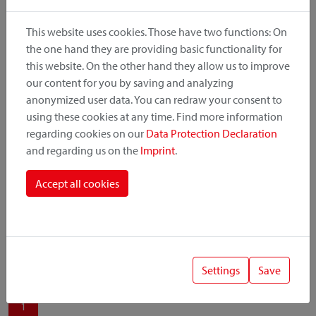
produit, le point de montage et le système de fixation.
This website uses cookies. Those have two functions: On
the one hand they are providing basic functionality for
this website. On the other hand they allow us to improve
our content for you by saving and analyzing
Catégorie de produit
anonymized user data. You can redraw your consent to
using these cookies at any time. Find more information
regarding cookies on our
Data Protection Declaration
Position de montage
and regarding us on the
Imprint
.
Système de fixation
Accept all cookies
Settings
Save
1