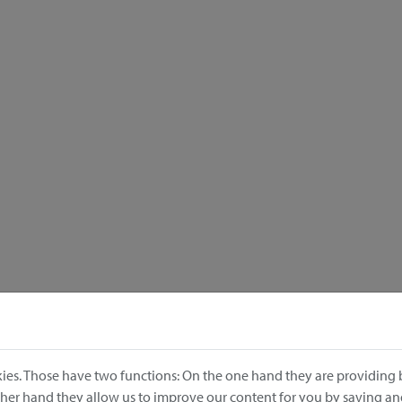
ies. Those have two functions: On the one hand they are providing b
other hand they allow us to improve our content for you by saving a