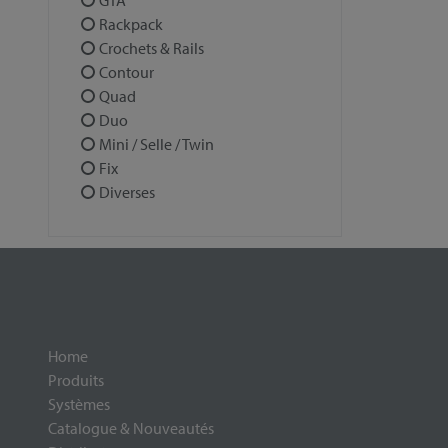
GTA
Rackpack
Crochets & Rails
Contour
Quad
Duo
Mini / Selle / Twin
Fix
Diverses
Home
Produits
Systèmes
Catalogue & Nouveautés