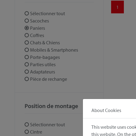
1
Sélectionner tout
Sacoches
Paniers
Coffres
Chats & Chiens
Mobiles & Smartphones
Porte-bagages
Parties utiles
Adaptateurs
Pièce de rechange
Position de montage
About Cookies
Sélectionner tout
This website uses cook
Cintre
this website. On the 