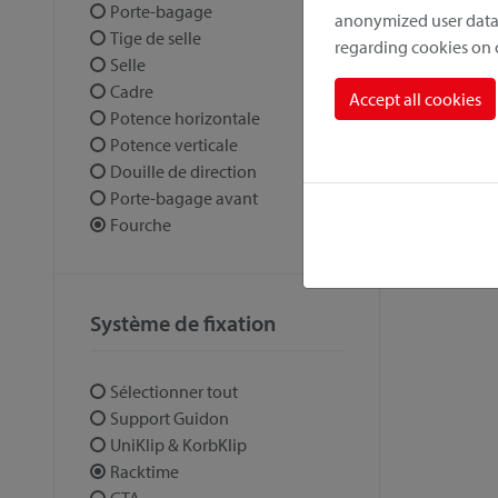
Porte-bagage
anonymized user data.
Tige de selle
regarding cookies on
Selle
Cadre
Accept all cookies
Potence horizontale
Potence verticale
Douille de direction
Porte-bagage avant
Fourche
Système de fixation
Sélectionner tout
Support Guidon
UniKlip & KorbKlip
Racktime