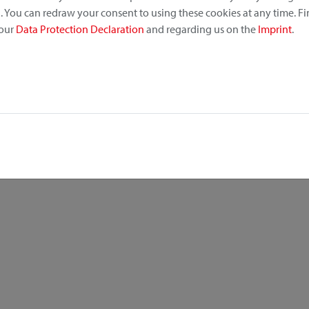
 You can redraw your consent to using these cookies at any time. F
 our
Data Protection Declaration
and regarding us on the
Imprint
.