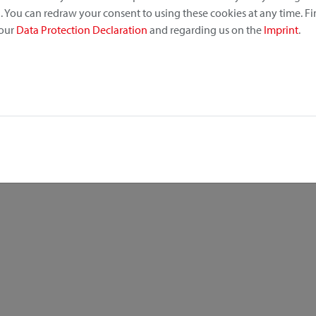
 You can redraw your consent to using these cookies at any time. F
 our
Data Protection Declaration
and regarding us on the
Imprint
.