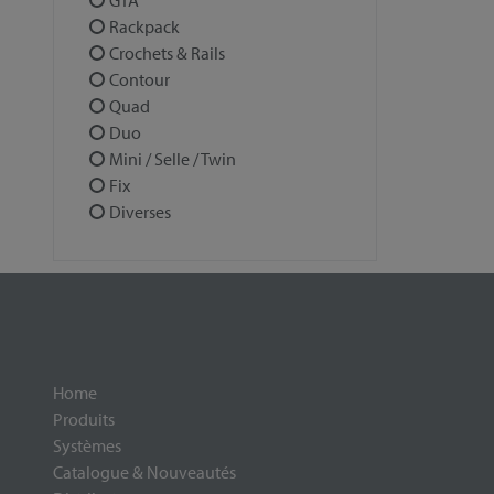
GTA
Rackpack
Crochets & Rails
Contour
Quad
Duo
Mini / Selle / Twin
Fix
Diverses
Home
Produits
Systèmes
Catalogue & Nouveautés