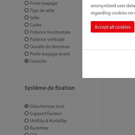
Porte-bagage
anonymized user data.
Tige de selle
regarding cookies on
Selle
Cadre
Accept all cookies
Potence horizontale
Potence verticale
Douille de direction
Porte-bagage avant
Fourche
Système de fixation
Sélectionner tout
Support Guidon
UniKlip & KorbKlip
Racktime