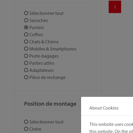
1
Sélectionner tout
Sacoches
Paniers
Coffres
Chats & Chiens
Mobiles & Smartphones
Porte-bagages
Parties utiles
Adaptateurs
Pièce de rechange
Position de montage
About Cookies
Sélectionner tout
This website uses cook
Cintre
this website. On the 