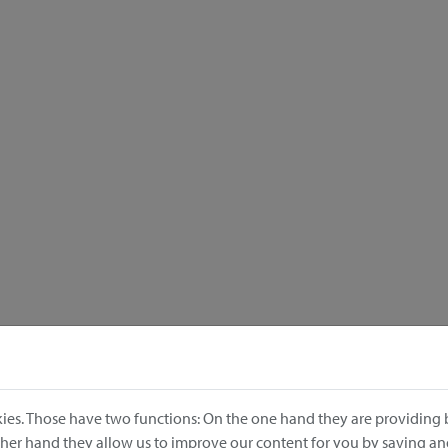
ies. Those have two functions: On the one hand they are providing b
other hand they allow us to improve our content for you by saving a