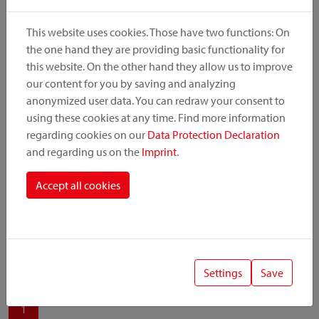
produit, le point de montage et le système de fixation.
This website uses cookies. Those have two functions: On
the one hand they are providing basic functionality for
this website. On the other hand they allow us to improve
our content for you by saving and analyzing
Catégorie de produit
anonymized user data. You can redraw your consent to
using these cookies at any time. Find more information
regarding cookies on our
Data Protection Declaration
Position de montage
and regarding us on the
Imprint
.
Système de fixation
Accept all cookies
Settings
Save
1