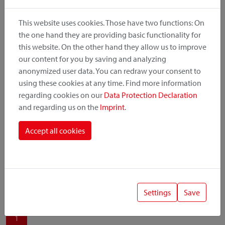
produit, le point de montage et le système de fixation.
This website uses cookies. Those have two functions: On
the one hand they are providing basic functionality for
this website. On the other hand they allow us to improve
our content for you by saving and analyzing
Catégorie de produit
anonymized user data. You can redraw your consent to
using these cookies at any time. Find more information
regarding cookies on our
Data Protection Declaration
Position de montage
and regarding us on the
Imprint
.
Système de fixation
Accept all cookies
Settings
Save
1