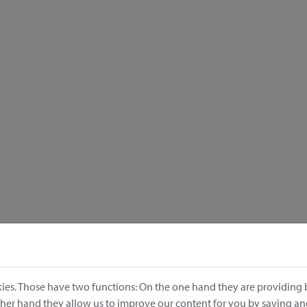
ies. Those have two functions: On the one hand they are providing b
other hand they allow us to improve our content for you by saving a