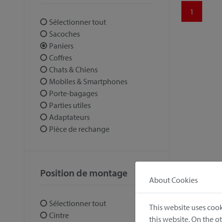
1
Sélectionner tout
Sacoches
Paniers
Coffres
Chats & Chiens
Mobiles & Smartphones
Porte-bagages
Parties utiles
Adaptateurs
Pièce de rechange
Position de montage
About Cookies
Sélectionner tout
This website uses cook
Cintre
this website. On the 