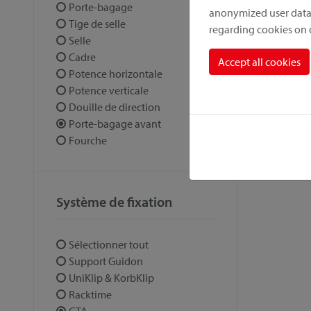
Porte-bagage
anonymized user data.
Tige de selle
regarding cookies on
Selle
Cadre
Accept all cookies
Potence horizontale
Potence verticale
Douille de direction
Porte-bagage avant
Fourche
Système de fixation
Sélectionner tout
Support Guidon
UniKlip & KorbKlip
Racktime