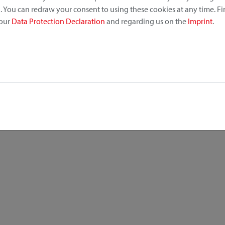
 You can redraw your consent to using these cookies at any time. F
 our
Data Protection Declaration
and regarding us on the
Imprint
.