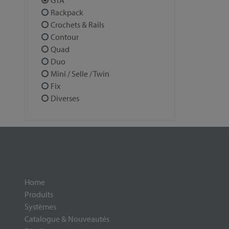
GTA
Rackpack
Crochets & Rails
Contour
Quad
Duo
Mini / Selle / Twin
Fix
Diverses
Home
Produits
Systèmes
Catalogue & Nouveautés