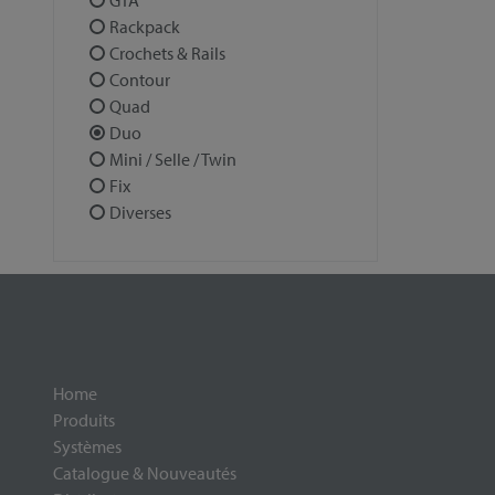
GTA
Rackpack
Crochets & Rails
Contour
Quad
Duo
Mini / Selle / Twin
Fix
Diverses
Home
Produits
Systèmes
Catalogue & Nouveautés