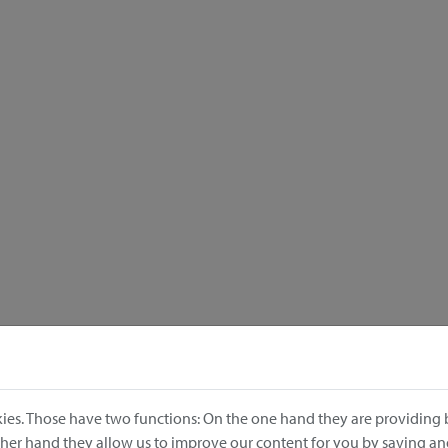
ies. Those have two functions: On the one hand they are providing b
other hand they allow us to improve our content for you by saving a