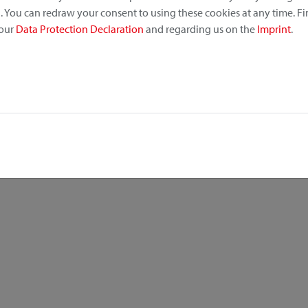
 You can redraw your consent to using these cookies at any time. F
 our
Data Protection Declaration
and regarding us on the
Imprint
.