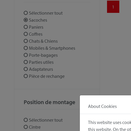
1
Sélectionner tout
Sacoches
Paniers
Coffres
Chats & Chiens
Mobiles & Smartphones
Porte-bagages
Parties utiles
Adaptateurs
Pièce de rechange
Position de montage
About Cookies
Sélectionner tout
This website uses cook
Cintre
this website. On the 