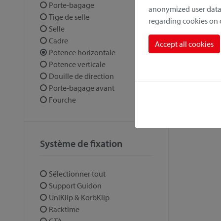
Porte-bagage
anonymized user data.
Tige de selle
regarding cookies on
Selle
Cadre
Accept all cookies
Potence horizontale
Potence verticale
Douille de direction
Porte-bagage avant
Fourche
Système de fixation
Sélectionner tout
Support Guidon
UniKlip & KorbKlip
Racktime