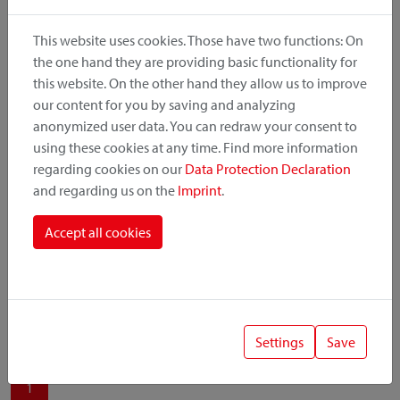
produit, le point de montage et le système de fixation.
This website uses cookies. Those have two functions: On
the one hand they are providing basic functionality for
this website. On the other hand they allow us to improve
our content for you by saving and analyzing
Catégorie de produit
anonymized user data. You can redraw your consent to
using these cookies at any time. Find more information
regarding cookies on our
Data Protection Declaration
Position de montage
and regarding us on the
Imprint
.
Système de fixation
Accept all cookies
Settings
Save
1