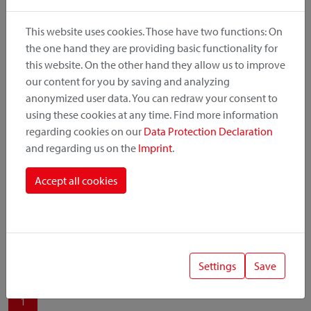
produit, le point de montage et le système de fixation.
This website uses cookies. Those have two functions: On
the one hand they are providing basic functionality for
this website. On the other hand they allow us to improve
our content for you by saving and analyzing
Catégorie de produit
anonymized user data. You can redraw your consent to
using these cookies at any time. Find more information
regarding cookies on our
Data Protection Declaration
Position de montage
and regarding us on the
Imprint
.
Système de fixation
Accept all cookies
Settings
Save
1